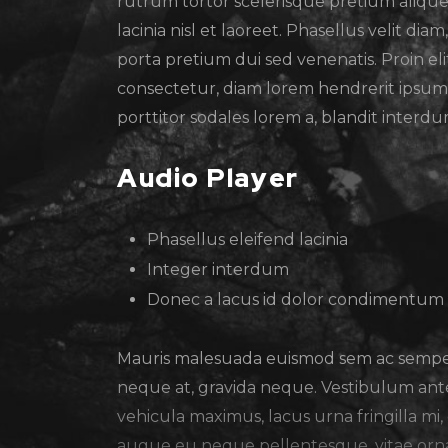
rutrum tortor scelerisque pretium aliquet.
lacinia nisl et laoreet. Phasellus velit dia
porta pretium dui sed venenatis. Proin elit
consectetur, diam lorem hendrerit ipsum,
porttitor sodales lorem a, blandit interdu
Audio Player
Phasellus eleifend lacinia
Integer interdum
Donec a lacus id dolor condimentum
Mauris malesuada euismod sem ac semper. P
neque at, gravida neque. Vestibulum ante i
vehicula maximus, lacus urna fringilla mi,
augue eu neque pellentesque, vitae ornar