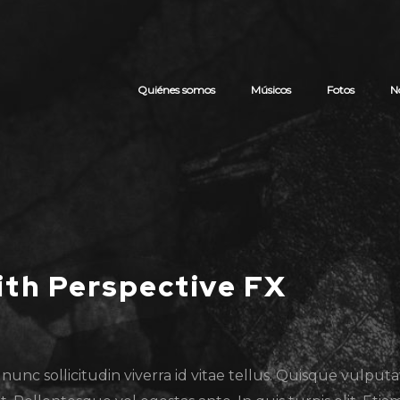
Quiénes somos
Músicos
Fotos
N
with Perspective FX
nunc sollicitudin viverra id vitae tellus. Quisque vulputat