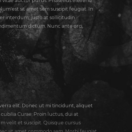
m vitae auctor purus. Phasellus eleifend
bulum est sit amet sem suscipit feugiat. In
er interdum, justo at sollicitudin
condimentum dictum. Nunc ante orci,
rra elit. Donec ut mi tincidunt, aliquet
ubilia Curae; Proin luctus, dui at
um velit et suscipit. Quisque cursus
Donec sit amet commodo sem. Morbi feugiat