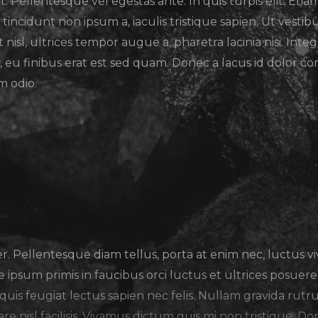
 Pellentesque vel egestas ante. In quis turpis elit. Etia
m, tincidunt non ipsum a, iaculis tristique sapien. Ut vesti
 nisl, ultrices tempor augue a, pharetra lacinia nisi. Integ
 eu finibus erat est sed quam. Donec a lacus id dolor 
m odio.
ellentesque diam tellus, porta at enim nec, luctus vive
psum primis in faucibus orci luctus et ultrices posuere c
 quis feugiat lectus sapien nec felis. Nullam gravida rutr
e nisl facilisis. Vivamus dictum quis mi non tristique. 